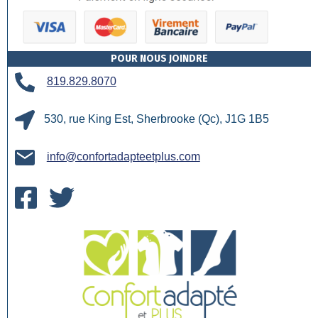
POUR NOUS JOINDRE
819.829.8070
530, rue King Est, Sherbrooke (Qc), J1G 1B5
info@confortadapteetplus.com