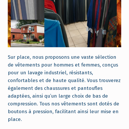
E
T
S
E
R
V
Sur place, nous proposons une vaste sélection
I
de vêtements pour hommes et femmes, conçus
C
pour un lavage industriel, résistants,
E
confortables et de haute qualité. Vous trouverez
S
également des chaussures et pantoufles
adaptées, ainsi qu’un large choix de bas de
compression. Tous nos vêtements sont dotés de
boutons à pression, facilitant ainsi leur mise en
place.