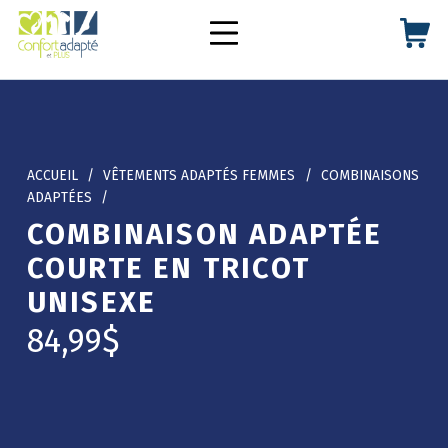
Passer au contenu principal
Passer à la navigation principale
Passer au pied de page
CONFORT ADAPTÉ ET PLUS
MENU MOBILE
ACCUEIL
/
VÊTEMENTS ADAPTÉS FEMMES
/
COMBINAISONS
ADAPTÉES
/
COMBINAISON ADAPTÉE
COURTE EN TRICOT
UNISEXE
84,99
$