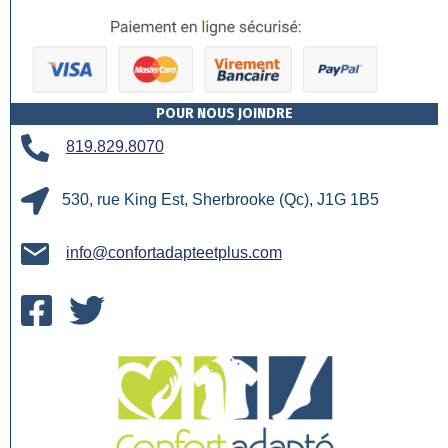
POUR NOUS JOINDRE
819.829.8070
530, rue King Est, Sherbrooke (Qc), J1G 1B5
info@confortadapteetplus.com